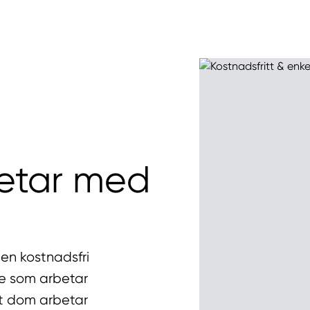
betar med
en kostnadsfri
are som arbetar
att dom arbetar