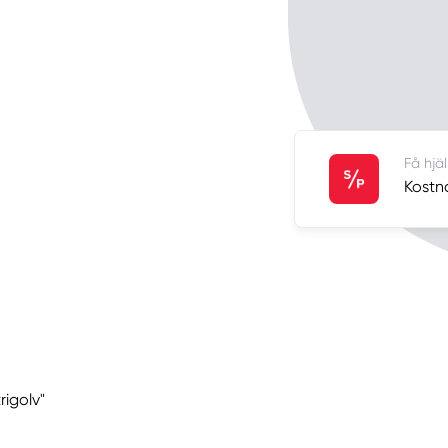
Få hjä
Kostna
rigolv"