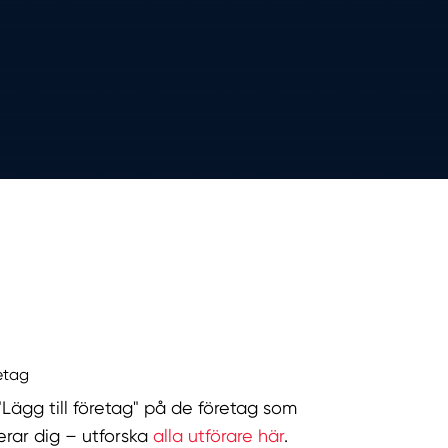
retag
 "Lägg till företag" på de företag som
serar dig – utforska
alla utförare här
.