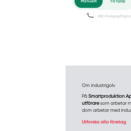
Om industrigolv
På
Smartproduktion A
utförare
som arbetar me
dom arbetar med indus
Manue
Utforska alla företag