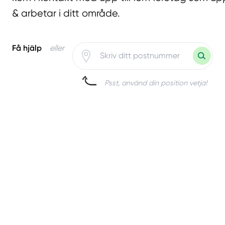
& arbetar i ditt område.
Få hjälp
eller
Psst, använd din position vetja!