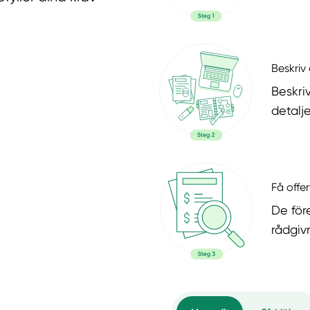
Beskriv 
Beskri
detalje
Få offer
De för
rådgiv