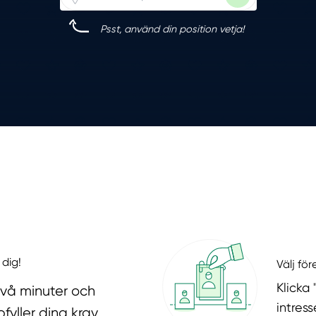
Psst, använd din position vetja!
 dig!
Välj fö
Klicka
två minuter och
intres
fyller dina krav