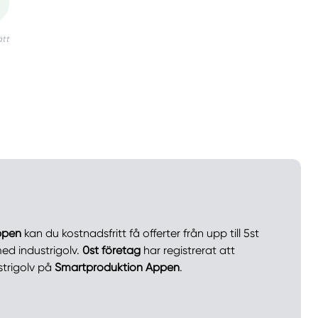
ppen
kan du kostnadsfritt få offerter från upp till 5st
d industrigolv.
0st företag
har registrerat att
trigolv på
Smartproduktion Appen
.
llt
Få hjälp