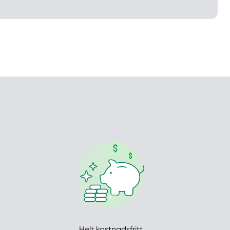
Välj tillvägagångssätt
Helt kostnadsfritt