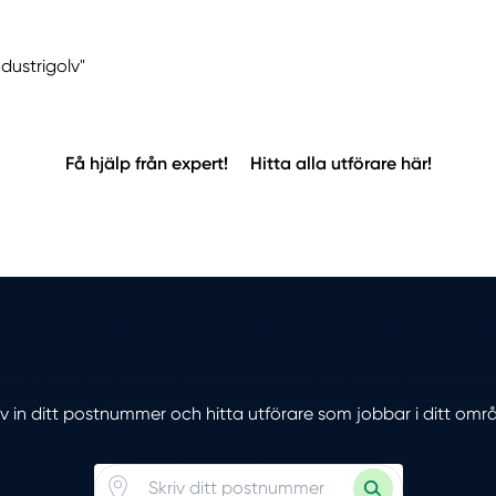
ndustrigolv"
Få hjälp från expert!
Hitta alla utförare här!
iv in ditt postnummer och hitta utförare som jobbar i ditt omr