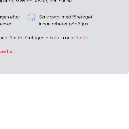
lipstad, Karlstad, Arvika, och Sunne.
agen efter
Skriv avtal med företaget
enser
innan arbetet påbörjas
er och jämför företagen – kolla in och
jämför
are här