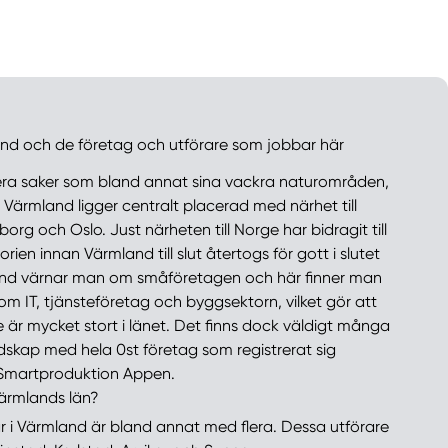
nd och de företag och utförare som jobbar här
lera saker som bland annat sina vackra naturområden,
. Värmland ligger centralt placerad med närhet till
g och Oslo. Just närheten till Norge har bidragit till
ien innan Värmland till slut återtogs för gott i slutet
land värnar man om småföretagen och här finner man
nom IT, tjänsteföretag och byggsektorn, vilket gör att
 är mycket stort i länet. Det finns dock väldigt många
ndskap med hela 0st företag som registrerat sig
 Smartproduktion Appen.
Värmlands län?
 i Värmland är bland annat med flera. Dessa utförare