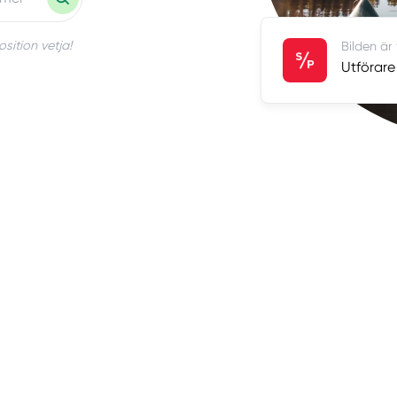
sition vetja!
Bilden är
Utförare