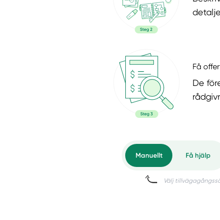
detalje
Få offer
De för
rådgiv