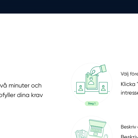
Välj fö
Klicka
två minuter och
intres
fyller dina krav
Beskriv 
Beskri