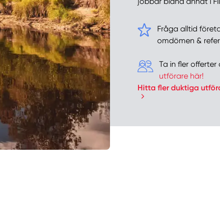
jobbar bland annat i Fi
Fråga alltid föret
omdömen & refer
Ta in fler offert
utförare här!
Hitta fler duktiga utför