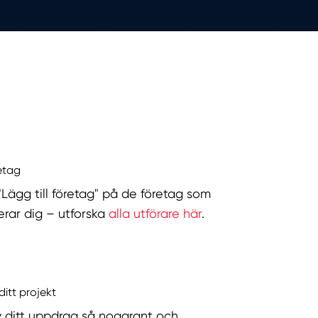
retag
 "Lägg till företag" på de företag som
serar dig – utforska
alla utförare här
.
ditt projekt
v ditt uppdrag så noggrant och