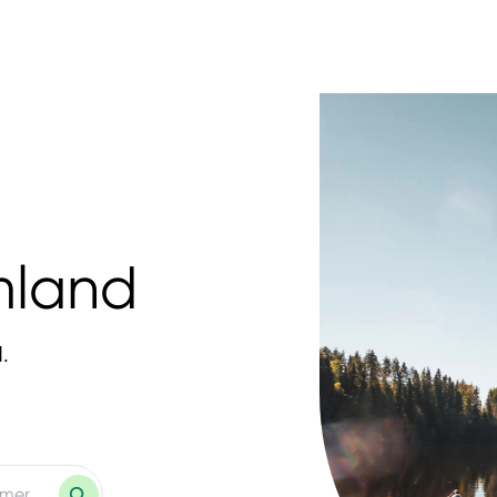
mland
.