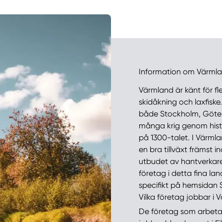
Information om Värmla
Värmland är känt för f
skidåkning och laxfiske
både Stockholm, Götebor
många krig genom histor
på 1300-talet. I Värm
en bra tillväxt främst i
utbudet av hantverkare
företag i detta fina la
specifikt på hemsidan
Vilka företag jobbar i 
De företag som arbetar