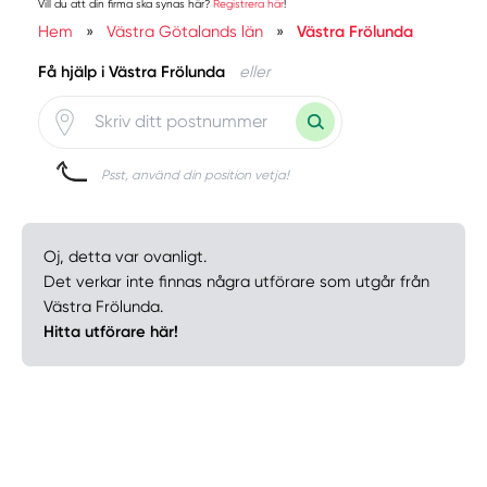
Vill du att din firma ska synas här?
Registrera här
!
Hem
»
Västra Götalands län
»
Västra Frölunda
Få hjälp i Västra Frölunda
eller
Psst, använd din position vetja!
Oj, detta var ovanligt.
Det verkar inte finnas några utförare som utgår från
Västra Frölunda.
Hitta utförare här!