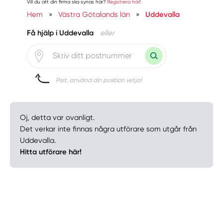
Vill du att din firma ska synas här?
Registrera här
!
Hem
»
Västra Götalands län
»
Uddevalla
Få hjälp i Uddevalla
eller
Psst, använd din position vetja!
Oj, detta var ovanligt.
Det verkar inte finnas några utförare som utgår från
Uddevalla.
Hitta utförare här!