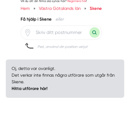
Vill du att din firma ska synas här?
Registrera här
!
Hem
»
Västra Götalands län
»
Skene
Få hjälp i Skene
eller
Psst, använd din position vetja!
Oj, detta var ovanligt.
Det verkar inte finnas några utförare som utgår från
Skene.
Hitta utförare här!