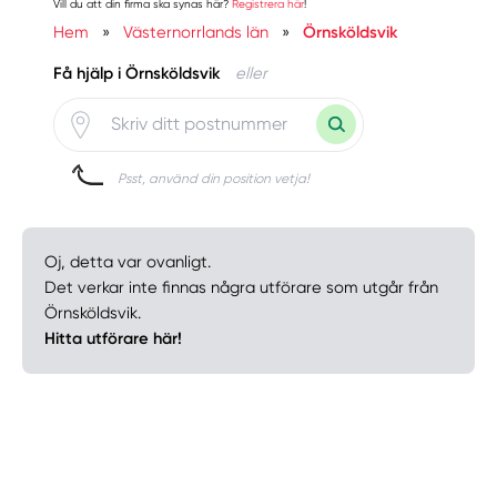
Vill du att din firma ska synas här?
Registrera här
!
Hem
»
Västernorrlands län
»
Örnsköldsvik
Få hjälp i Örnsköldsvik
eller
Psst, använd din position vetja!
Oj, detta var ovanligt.
Det verkar inte finnas några utförare som utgår från
Örnsköldsvik.
Hitta utförare här!