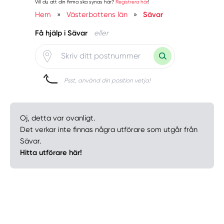
Vill du att din firma ska synas här?
Registrera här
!
Hem
»
Västerbottens län
»
Sävar
Få hjälp i Sävar
eller
Psst, använd din position vetja!
Oj, detta var ovanligt.
Det verkar inte finnas några utförare som utgår från
Sävar.
Hitta utförare här!