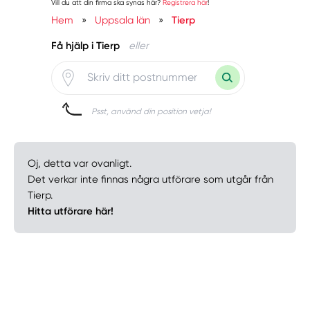
Vill du att din firma ska synas här?
Registrera här
!
Hem
»
Uppsala län
»
Tierp
Få hjälp i Tierp
eller
Psst, använd din position vetja!
Oj, detta var ovanligt.
Det verkar inte finnas några utförare som utgår från
Tierp.
Hitta utförare här!