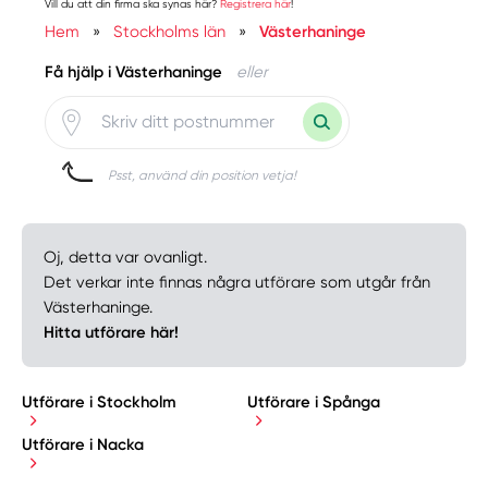
Vill du att din firma ska synas här?
Registrera här
!
Hem
»
Stockholms län
»
Västerhaninge
Få hjälp i Västerhaninge
eller
Psst, använd din position vetja!
Oj, detta var ovanligt.
Det verkar inte finnas några utförare som utgår från
Västerhaninge.
Hitta utförare här!
Utförare i Stockholm
Utförare i Spånga
Utförare i Nacka