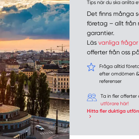
Tips när du ska anlita 
Det finns många sa
företag – allt frå
garantier.
Läs
vanliga frågor
offerter från oss
Fråga alltid före
efter omdömen 
referenser
Ta in fler offert
utförare här!
Hitta fler duktiga utför