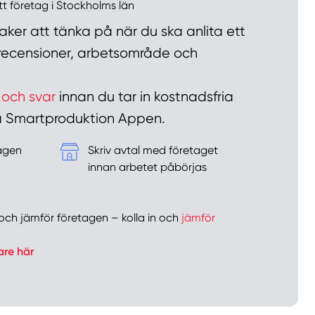
ett företag i Stockholms län
ker att tänka på när du ska anlita ett
n recensioner, arbetsområde och
 och svar
innan du tar in kostnadsfria
 på Smartproduktion Appen.
tagen
Skriv avtal med företaget
&
innan arbetet påbörjas
er och jämför företagen – kolla in och
jämför
are här