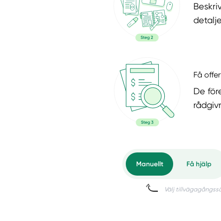
Beskri
detalje
Få offer
De för
rådgiv