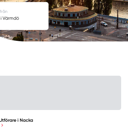
 från
 i Värmdö
Utförare i Nacka