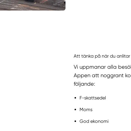
Att tänka på när du anlita
Vi uppmanar alla besö
Appen att noggrant kol
följande:
F-skattsedel
Moms
God ekonomi