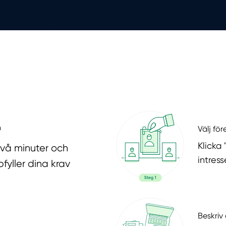
n
Välj fö
Klicka
två minuter och
intres
fyller dina krav
Beskriv 