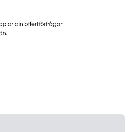
lar din offertförfrågan
än.
llt
Få hjälp
Välj tillvägagångssätt