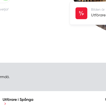
vetja!
Bilden är
Utförare
ärmdö.
Utförare i Spånga