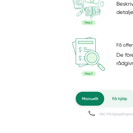
Beskri
detalje
Få offer
De för
rådgiv