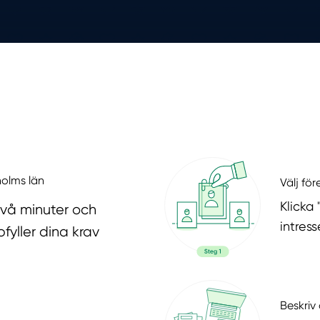
holms län
Välj fö
Klicka
två minuter och
intres
fyller dina krav
Beskriv 