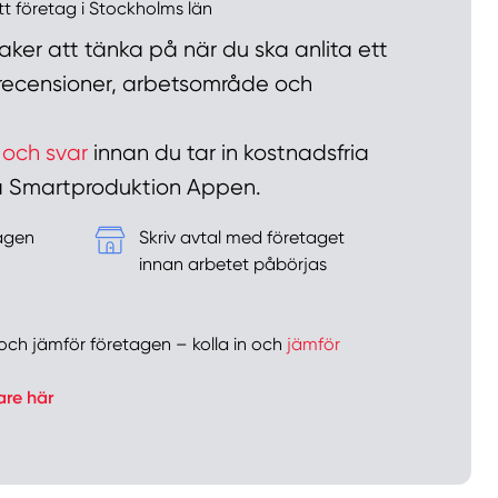
ett företag i Stockholms län
ker att tänka på när du ska anlita ett
n recensioner, arbetsområde och
 och svar
innan du tar in kostnadsfria
 på Smartproduktion Appen.
tagen
Skriv avtal med företaget
&
innan arbetet påbörjas
er och jämför företagen – kolla in och
jämför
are här