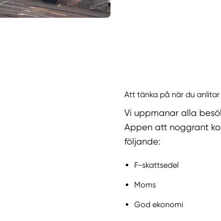
Att tänka på när du anlita
Vi uppmanar alla besö
Appen att noggrant kol
följande:
F-skattsedel
Moms
God ekonomi