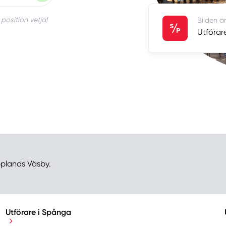
position vetja!
Bilden är
Utförar
pplands Väsby.
Utförare i Spånga