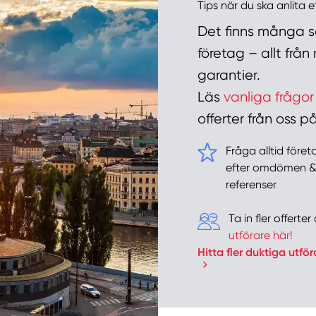
Tips när du ska anlita 
Det finns många sa
företag – allt frå
garantier.
Läs
vanliga frågor
offerter från oss
Fråga alltid före
efter omdömen 
referenser
Ta in fler offert
utförare här!
Hitta fler duktiga utför