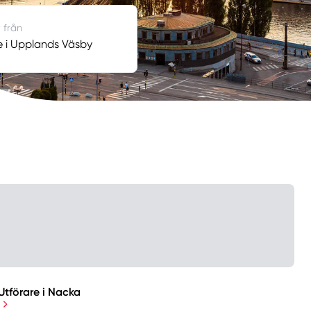
 från
e i Upplands Väsby
Utförare i Nacka