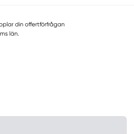
lar din offertförfrågan
ms län.
llt
Få hjälp
Välj tillvägagångssätt