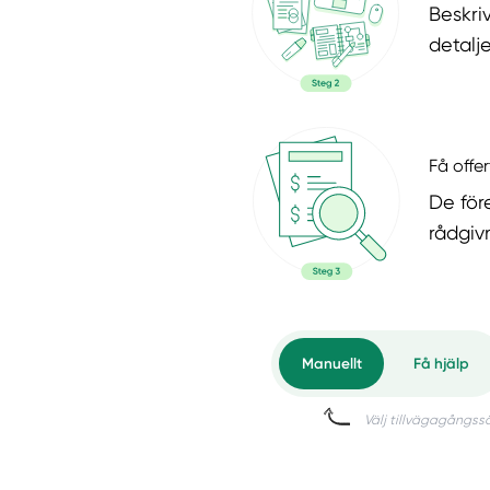
Beskri
detalje
Få offer
De för
rådgiv