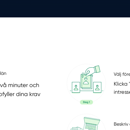
 län
Välj fö
Klicka
två minuter och
intres
fyller dina krav
Beskriv 