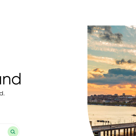
und
d.