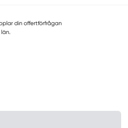
lar din offertförfrågan
län.
llt
Få hjälp
Välj tillvägagångssätt