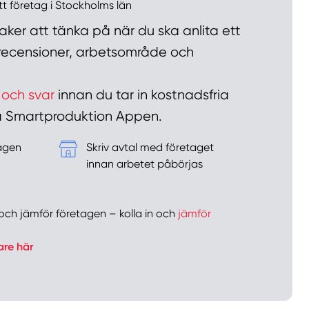
ett företag i Stockholms län
ker att tänka på när du ska anlita ett
n recensioner, arbetsområde och
 och svar
innan du tar in kostnadsfria
 på Smartproduktion Appen.
tagen
Skriv avtal med företaget
&
innan arbetet påbörjas
er och jämför företagen – kolla in och
jämför
are här