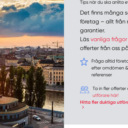
Tips när du ska anlita 
Det finns många sa
företag – allt frå
garantier.
Läs
vanliga frågor
offerter från oss
Fråga alltid före
efter omdömen 
referenser
Ta in fler offert
utförare här!
Hitta fler duktiga utför