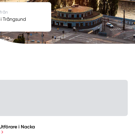
 från
 i Trångsund
Utförare i Nacka