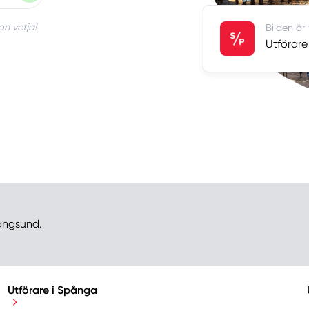
on vetja!
Bilden är
Utförare
rångsund.
Utförare i Spånga