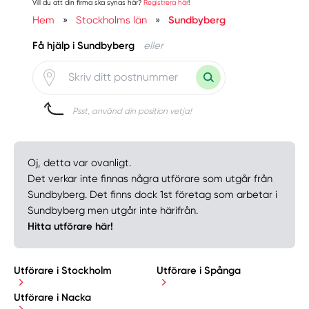
Vill du att din firma ska synas här?
Registrera här
!
Hem
»
Stockholms län
»
Sundbyberg
Få hjälp i Sundbyberg
eller
Psst, använd din position vetja!
Oj, detta var ovanligt.
Det verkar inte finnas några utförare som utgår från
Sundbyberg. Det finns dock 1st företag som arbetar i
Sundbyberg men utgår inte härifrån.
Hitta utförare här!
Utförare i Stockholm
Utförare i Spånga
Utförare i Nacka