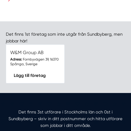
Det finns 1st företag som inte utgår från Sundbyberg, men
jobbar här!
W&M Group AB
Adress:
Fornbyvägen 39, 16370
Spånga, Sverige
Lägg till företag
Det finns 3st utförare i Stockholms län och 0st i
Sundbyberg – skriv in ditt postnummer och hitta utförare
som jobbar i ditt område.