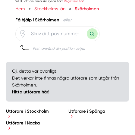
Vill du att din firma ska synas här?
Registrera här
!
Hem
»
Stockholms län
»
Skärholmen
Få hjälp i Skärholmen
eller
Psst, använd din position vetja!
Oj, detta var ovanligt.
Det verkar inte finnas några utförare som utgår från
Skärholmen.
Hitta utförare här!
Utförare i Stockholm
Utförare i Spånga
Utförare i Nacka