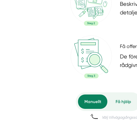
Beskri
detalje
Få offer
De för
rådgiv