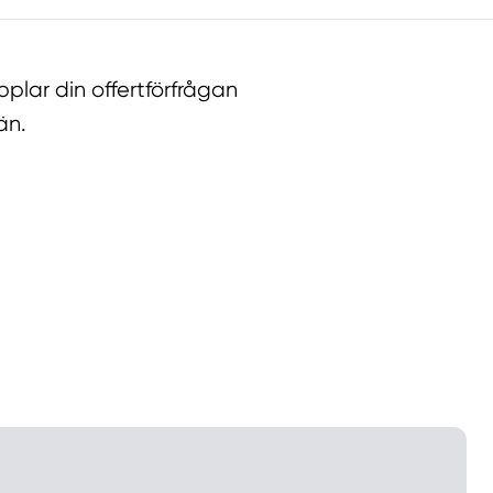
lar din offertförfrågan
än.
llt
Få hjälp
Välj tillvägagångssätt