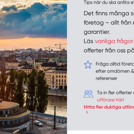
Tips när du ska anlita 
Det finns många sa
företag – allt frå
garantier.
Läs
vanliga frågor
offerter från oss
Fråga alltid före
efter omdömen 
referenser
Ta in fler offert
utförare här!
Hitta fler duktiga utför