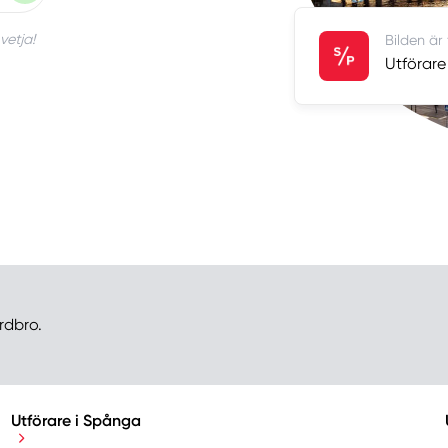
vetja!
Bilden är
Utförare
rdbro.
Utförare i Spånga