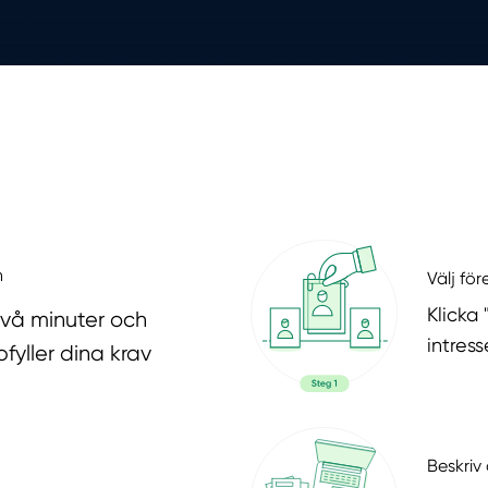
n
Välj fö
Klicka
två minuter och
intres
fyller dina krav
Beskriv 