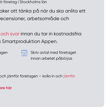
ett företag i Stockholms län
ker att tänka på när du ska anlita ett
n recensioner, arbetsområde och
 och svar
innan du tar in kostnadsfria
 på Smartproduktion Appen.
tagen
Skriv avtal med företaget
&
innan arbetet påbörjas
er och jämför företagen – kolla in och
jämför
are här