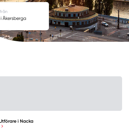
 från
 i Åkersberga
Utförare i Nacka