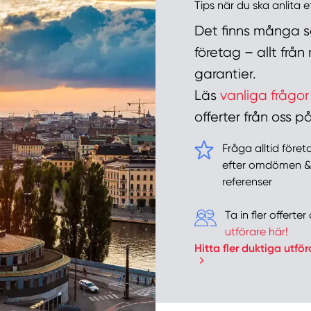
Tips när du ska anlita 
Det finns många sa
företag – allt frå
garantier.
Läs
vanliga frågor
offerter från oss
Fråga alltid före
efter omdömen 
referenser
Ta in fler offert
utförare här!
Hitta fler duktiga utför