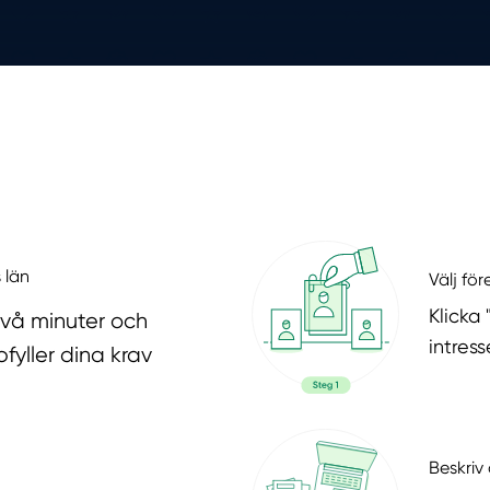
 län
Välj fö
Klicka
två minuter och
intres
fyller dina krav
Beskriv 