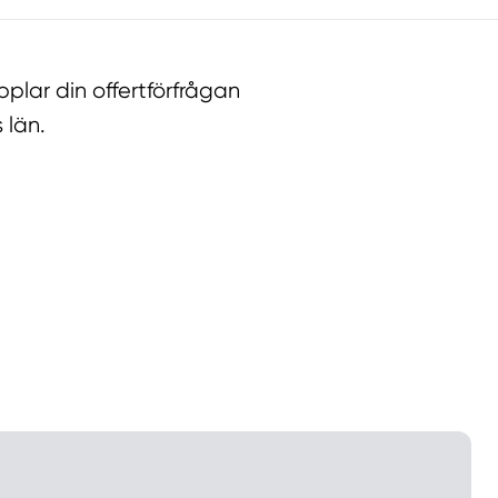
lar din offertförfrågan
 län.
llt
Få hjälp
Välj tillvägagångssätt