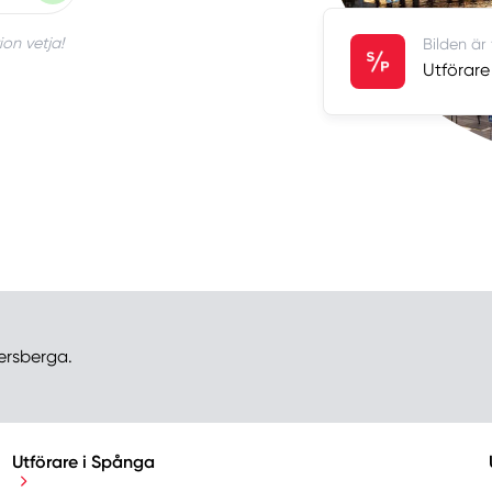
ion vetja!
Bilden är
Utförare
kersberga.
Utförare i Spånga