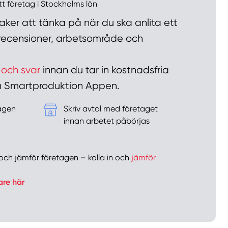
ett företag i Stockholms län
ker att tänka på när du ska anlita ett
n recensioner, arbetsområde och
 och svar
innan du tar in kostnadsfria
 på Smartproduktion Appen.
tagen
Skriv avtal med företaget
&
innan arbetet påbörjas
er och jämför företagen – kolla in och
jämför
are här