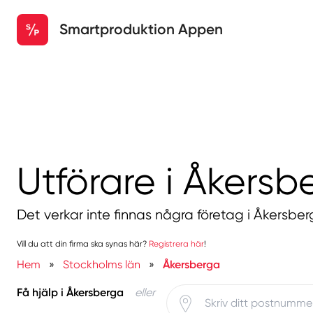
Smartproduktion Appen
Utförare i Åkersb
Det verkar inte finnas några företag i Åkersber
Vill du att din firma ska synas här?
Registrera här
!
Hem
»
Stockholms län
»
Åkersberga
Få hjälp i Åkersberga
eller