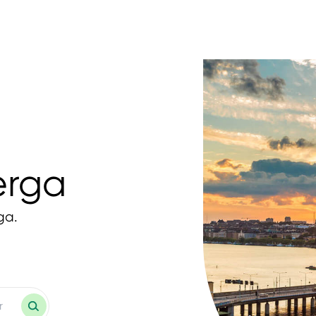
erga
ga.