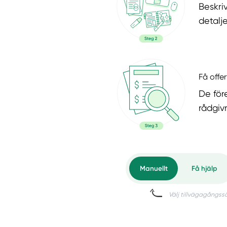
Beskri
detalje
Få offer
De för
rådgiv