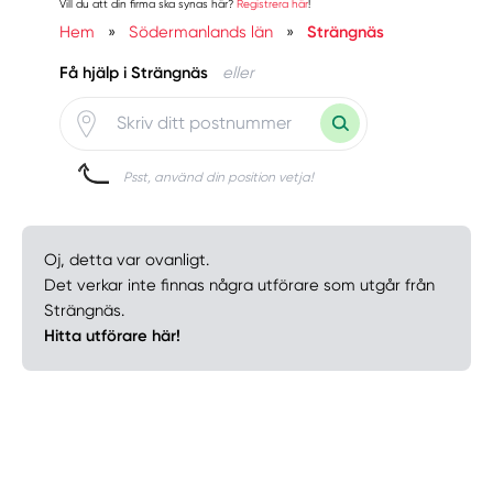
Vill du att din firma ska synas här?
Registrera här
!
Hem
»
Södermanlands län
»
Strängnäs
Få hjälp i Strängnäs
eller
Psst, använd din position vetja!
Oj, detta var ovanligt.
Det verkar inte finnas några utförare som utgår från
Strängnäs.
Hitta utförare här!