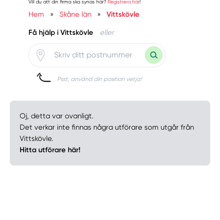
Vill du att din firma ska synas här?
Registrera här
!
Hem
»
Skåne län
»
Vittskövle
Få hjälp i Vittskövle
eller
Psst, använd din position vetja!
Oj, detta var ovanligt.
Det verkar inte finnas några utförare som utgår från
Vittskövle.
Hitta utförare här!