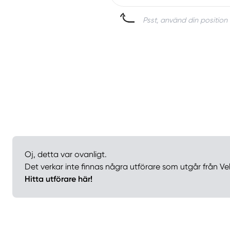
Psst, använd din position 
Oj, detta var ovanligt.
Det verkar inte finnas några utförare som utgår från Vel
Hitta utförare här!