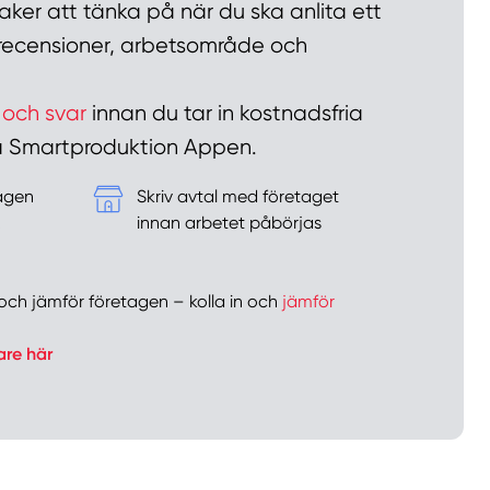
ker att tänka på när du ska anlita ett
n recensioner, arbetsområde och
 och svar
innan du tar in kostnadsfria
 på Smartproduktion Appen.
tagen
Skriv avtal med företaget
&
innan arbetet påbörjas
er och jämför företagen – kolla in och
jämför
are här