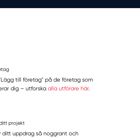
retag
 "Lägg till företag" på de företag som
serar dig – utforska
alla utförare här
.
ditt projekt
v ditt uppdrag så noggrant och