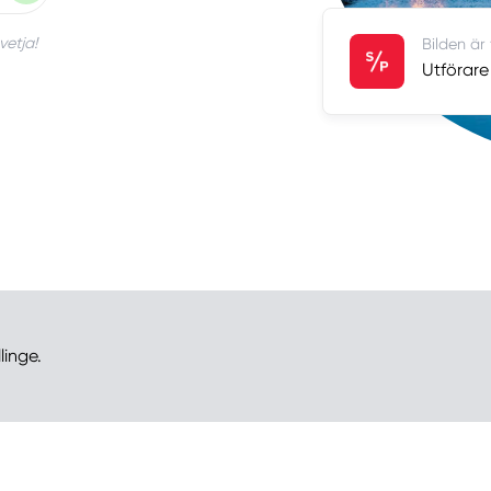
vetja!
Bilden är
Utförare 
linge.