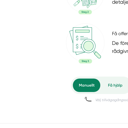
detalje
Få offer
De för
rådgiv