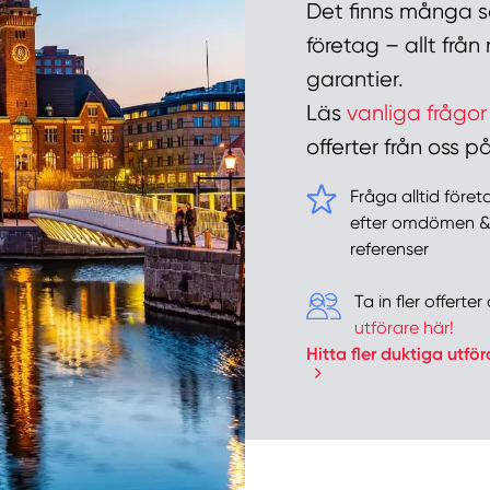
Det finns många sa
företag – allt frå
garantier.
Läs
vanliga frågor
offerter från oss
Fråga alltid före
efter omdömen 
referenser
Ta in fler offert
utförare här!
Hitta fler duktiga utför