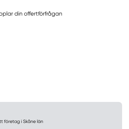
lar din offertförfrågan
llt
Få hjälp
Välj tillvägagångssätt
tt företag i Skåne län