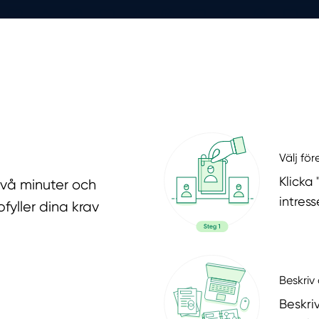
Välj fö
Klicka
två minuter och
intres
fyller dina krav
Beskriv 
Beskri