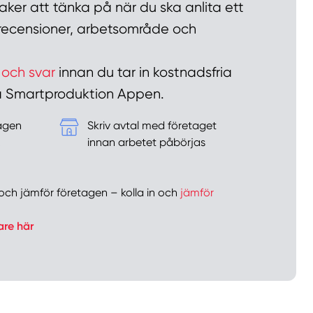
ker att tänka på när du ska anlita ett
n recensioner, arbetsområde och
 och svar
innan du tar in kostnadsfria
 på Smartproduktion Appen.
tagen
Skriv avtal med företaget
&
innan arbetet påbörjas
er och jämför företagen – kolla in och
jämför
are här