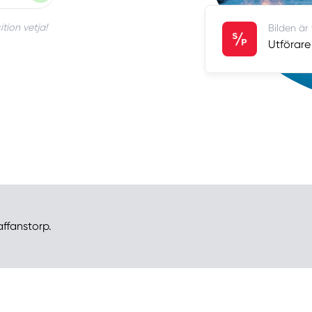
tion vetja!
Bilden är
Utförare
affanstorp.