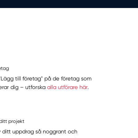
retag
 "Lägg till företag" på de företag som
serar dig – utforska
alla utförare här
.
ditt projekt
v ditt uppdrag så noggrant och