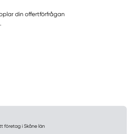
lar din offertförfrågan
.
llt
Få hjälp
Välj tillvägagångssätt
tt företag i Skåne län