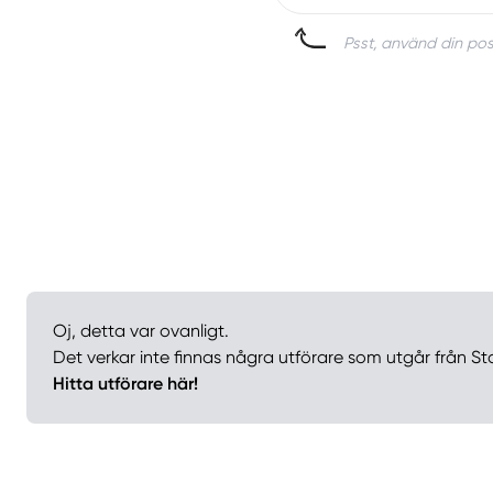
Psst, använd din posi
Oj, detta var ovanligt.
Det verkar inte finnas några utförare som utgår från St
Hitta utförare här!