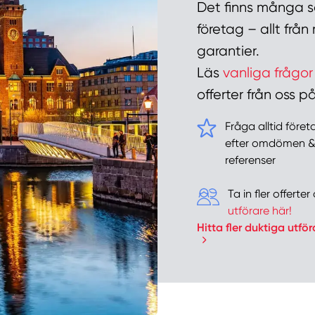
Det finns många sa
företag – allt frå
garantier.
Läs
vanliga frågor
offerter från oss
Fråga alltid före
efter omdömen 
referenser
Ta in fler offert
utförare här!
Hitta fler duktiga utför