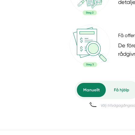
detalje
Få offer
De för
rådgiv