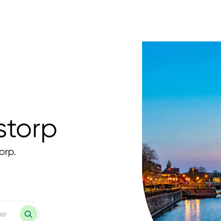
storp
orp.