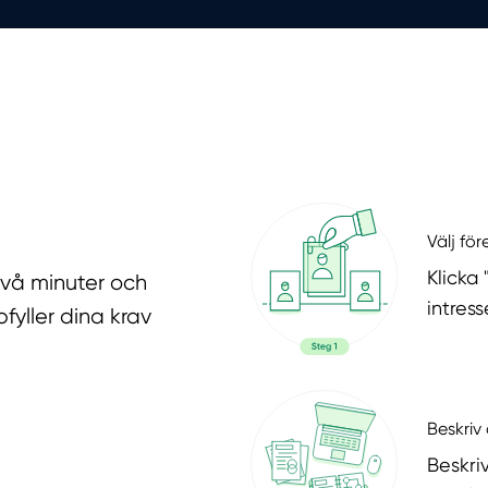
Välj fö
Klicka
två minuter och
intres
fyller dina krav
Beskriv 
Beskri