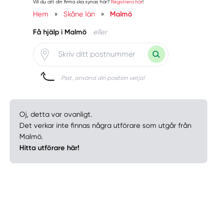
Vill du att din firma ska synas här?
Registrera här
!
Hem
»
Skåne län
»
Malmö
Få hjälp i Malmö
eller
Psst, använd din position vetja!
Oj, detta var ovanligt.
Det verkar inte finnas några utförare som utgår från
Malmö.
Hitta utförare här!