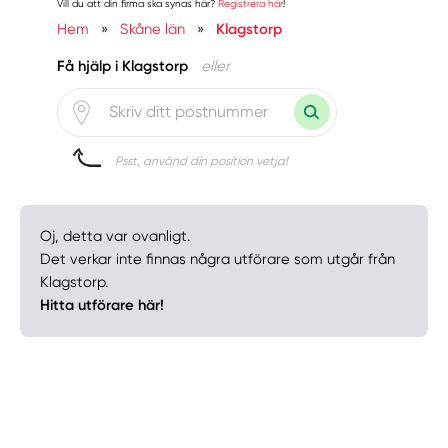
Vill du att din firma ska synas här?
Registrera här
!
Hem
»
Skåne län
»
Klagstorp
Få hjälp i Klagstorp
eller
Psst, använd din position vetja!
Oj, detta var ovanligt.
Det verkar inte finnas några utförare som utgår från
Klagstorp.
Hitta utförare här!