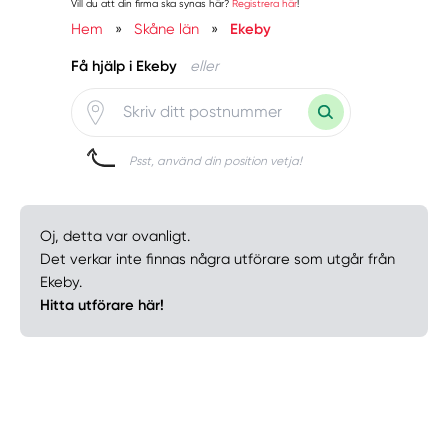
Vill du att din firma ska synas här?
Registrera här
!
Hem
»
Skåne län
»
Ekeby
Få hjälp i Ekeby
eller
Psst, använd din position vetja!
Oj, detta var ovanligt.
Det verkar inte finnas några utförare som utgår från
Ekeby.
Hitta utförare här!