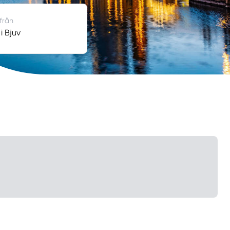
 från
i Bjuv