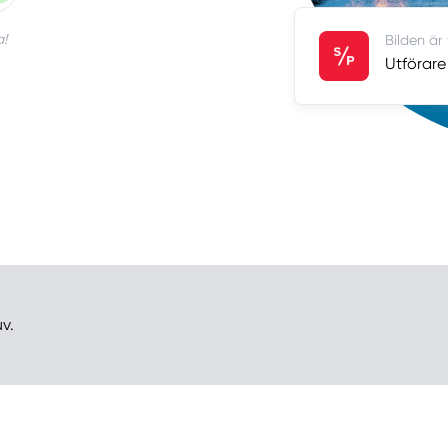
a!
Bilden är
Utförare 
v.