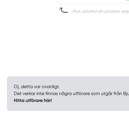
Psst, använd din position vetj
Oj, detta var ovanligt.
Det verkar inte finnas några utförare som utgår från Bju
Hitta utförare här!