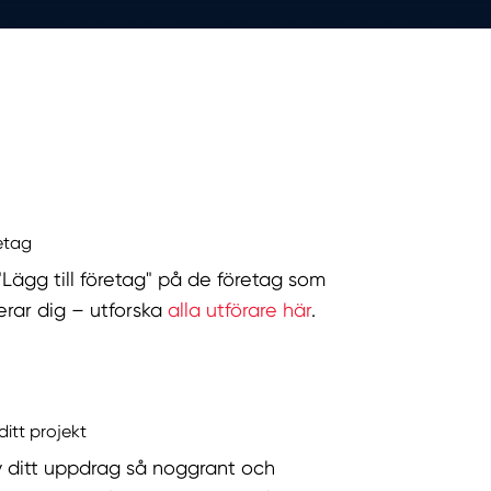
retag
 "Lägg till företag" på de företag som
serar dig – utforska
alla utförare här
.
ditt projekt
v ditt uppdrag så noggrant och