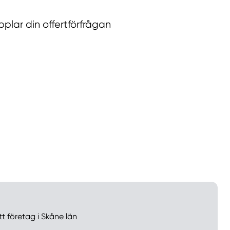
lar din offertförfrågan
llt
Få hjälp
Välj tillvägagångssätt
tt företag i Skåne län