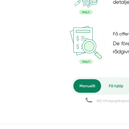
detalje
Få offer
De för
rådgiv