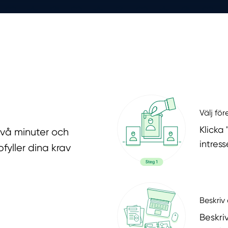
Välj fö
Klicka
två minuter och
intres
fyller dina krav
Beskriv 
Beskri