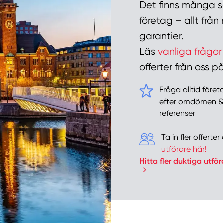
Det finns många sa
företag – allt frå
garantier.
Läs
vanliga frågor
offerter från oss
Fråga alltid före
efter omdömen 
referenser
Ta in fler offert
utförare här!
Hitta fler duktiga utför