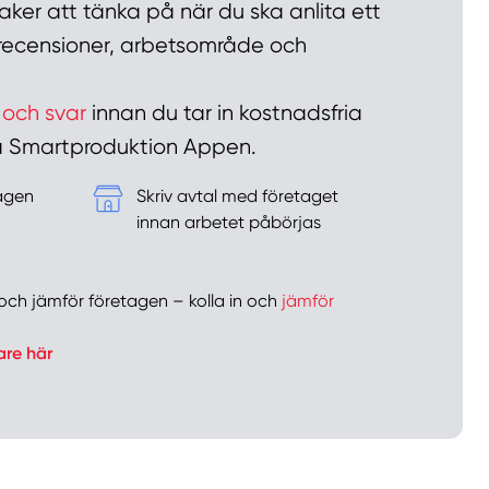
ker att tänka på när du ska anlita ett
n recensioner, arbetsområde och
 och svar
innan du tar in kostnadsfria
 på Smartproduktion Appen.
tagen
Skriv avtal med företaget
&
innan arbetet påbörjas
er och jämför företagen – kolla in och
jämför
are här