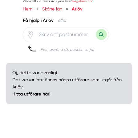
Vill du att din firma ska synas här?
Registrera här
!
Hem
»
Skåne län
»
Arlöv
Få hjälp i Arlöv
eller
Psst, använd din position vetja!
Oj, detta var ovanligt.
Det verkar inte finnas några utförare som utgår från
Arlöv.
Hitta utförare här!