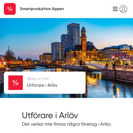
Smartproduktion Appen
Bilden är från
Utförare i Arlöv
Utförare i Arlöv
Det verkar inte finnas några företag i Arlöv.