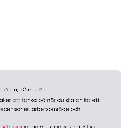
llt
Få hjälp
Välj tillvägagångssätt
tt företag i Örebro län
ker att tänka på när du ska anlita ett
n recensioner, arbetsområde och
 och svar
innan du tar in kostnadsfria