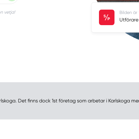
n vetja!
Bilden är
Utförare
rlskoga. Det finns dock 1st företag som arbetar i Karlskoga men