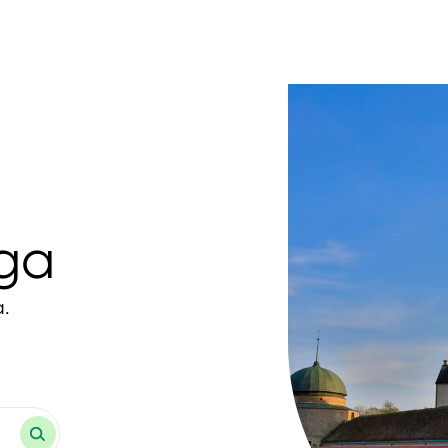
oga
a.