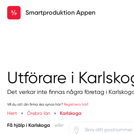
Smartproduktion Appen
Utförare i Karlsk
Det verkar inte finnas några företag i Karlskog
Vill du att din firma ska synas här?
Registrera här
!
Hem
»
Örebro län
»
Karlskoga
Få hjälp i Karlskoga
eller