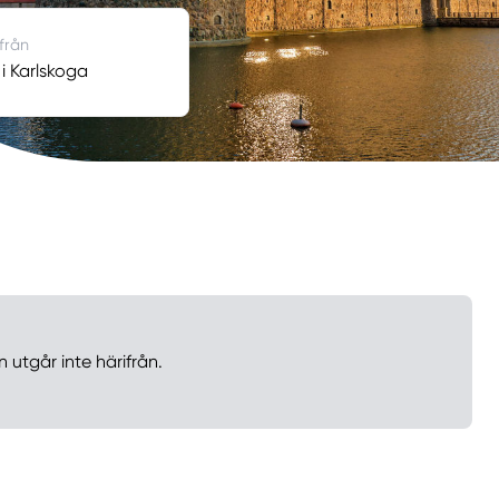
 från
 i Karlskoga
 utgår inte härifrån.