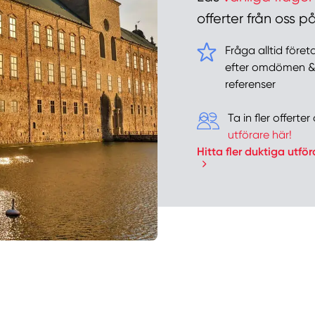
offerter från oss
Fråga alltid före
efter omdömen 
referenser
Ta in fler offert
utförare här!
Hitta fler duktiga utför