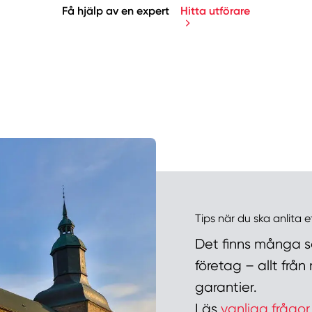
Få hjälp av en expert
Hitta utförare
Manue
Tips när du ska anlita e
Det finns många sa
företag – allt frå
garantier.
Läs
vanliga frågor