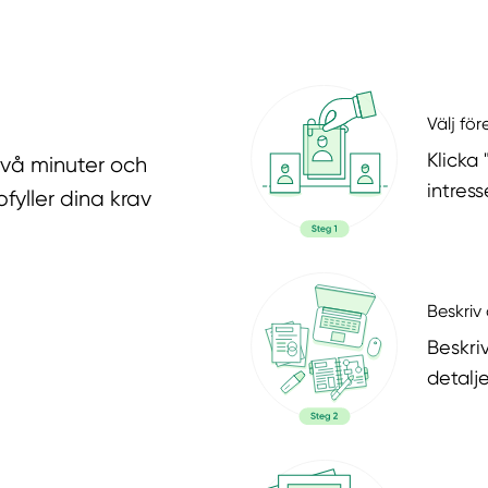
Välj fö
Klicka
två minuter och
intres
fyller dina krav
Beskriv 
Beskri
detalje