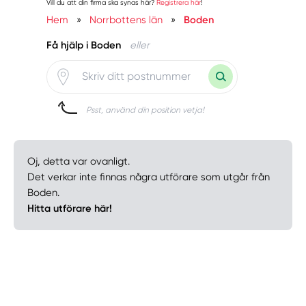
Vill du att din firma ska synas här?
Registrera här
!
Hem
»
Norrbottens län
»
Boden
Få hjälp i Boden
eller
Psst, använd din position vetja!
Oj, detta var ovanligt.
Det verkar inte finnas några utförare som utgår från
Boden.
Hitta utförare här!