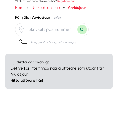
Vill du att din firma ska synas här?
Registrera här
!
Hem
»
Norrbottens län
»
Arvidsjaur
Få hjälp i Arvidsjaur
eller
Psst, använd din position vetja!
Oj, detta var ovanligt.
Det verkar inte finnas några utförare som utgår från
Arvidsjaur.
Hitta utförare här!