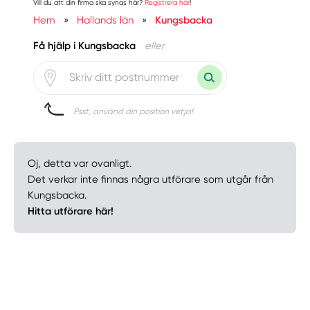
Vill du att din firma ska synas här?
Registrera här
!
Hem
»
Hallands län
»
Kungsbacka
Få hjälp i Kungsbacka
eller
Psst, använd din position vetja!
Oj, detta var ovanligt.
Det verkar inte finnas några utförare som utgår från
Kungsbacka.
Hitta utförare här!