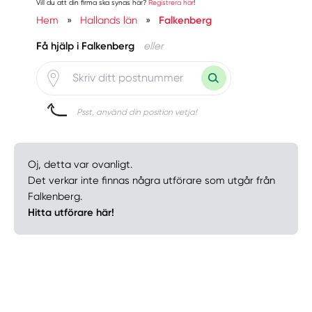
Vill du att din firma ska synas här?
Registrera här
!
Hem
»
Hallands län
»
Falkenberg
Få hjälp i Falkenberg
eller
Psst, använd din position vetja!
Oj, detta var ovanligt.
Det verkar inte finnas några utförare som utgår från
Falkenberg.
Hitta utförare här!