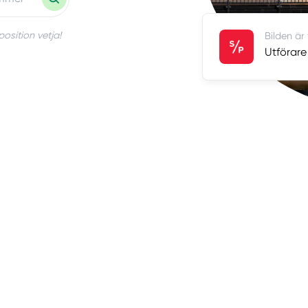
osition vetja!
Bilden är
Utförare