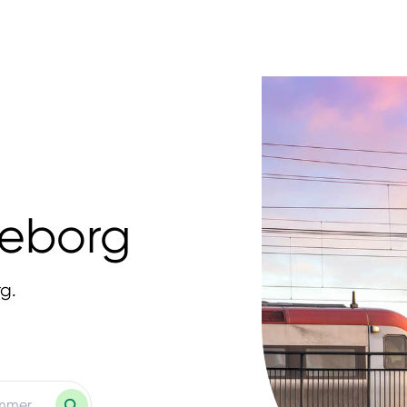
leborg
g.