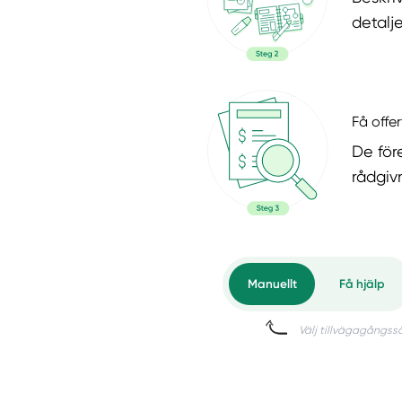
detalje
Få offer
De för
rådgiv