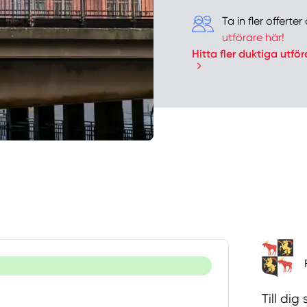
Ta in fler offert
utförare här!
Hitta fler duktiga utför
Till di