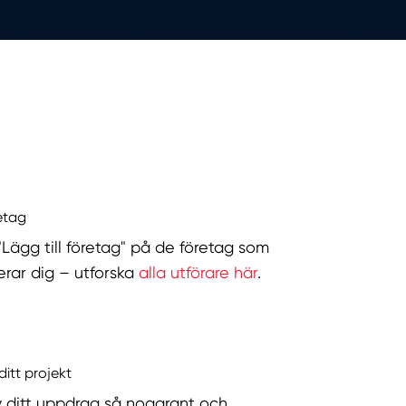
retag
 "Lägg till företag" på de företag som
serar dig – utforska
alla utförare här
.
ditt projekt
v ditt uppdrag så noggrant och