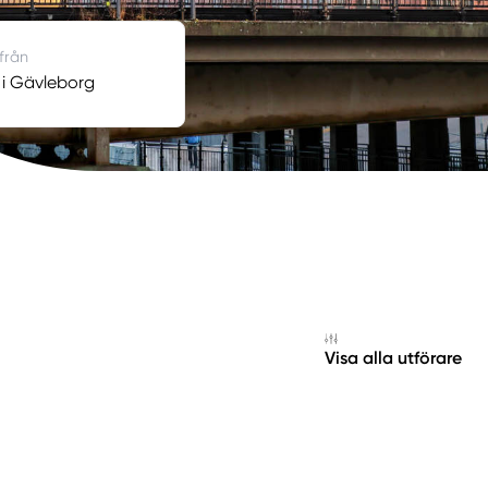
 från
 i Gävleborg
Visa alla utförare