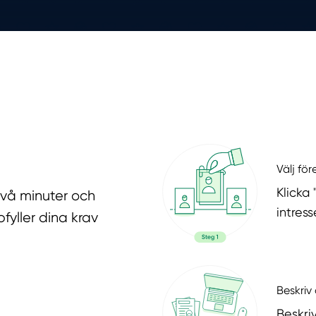
Välj fö
Klicka
två minuter och
intres
fyller dina krav
Beskriv 
Beskri