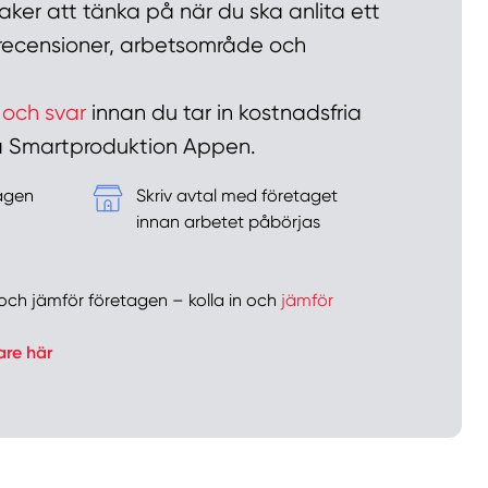
ker att tänka på när du ska anlita ett
n recensioner, arbetsområde och
 och svar
innan du tar in kostnadsfria
 på Smartproduktion Appen.
tagen
Skriv avtal med företaget
&
innan arbetet påbörjas
er och jämför företagen – kolla in och
jämför
are här