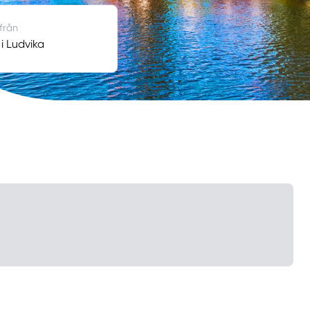
 från
 i Ludvika