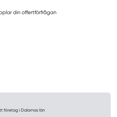
lar din offertförfrågan
llt
Få hjälp
Välj tillvägagångssätt
tt företag i Dalarnas län