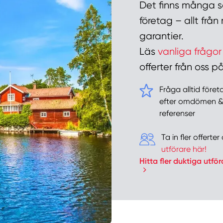
Det finns många sa
företag – allt frå
garantier.
Läs
vanliga frågor
offerter från oss
Fråga alltid före
efter omdömen 
referenser
Ta in fler offert
utförare här!
Hitta fler duktiga utför