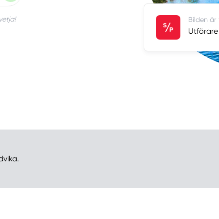
vetja!
Bilden är
Utförare
dvika.