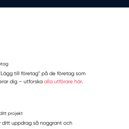
retag
 "Lägg till företag" på de företag som
serar dig – utforska
alla utförare här
.
ditt projekt
v ditt uppdrag så noggrant och