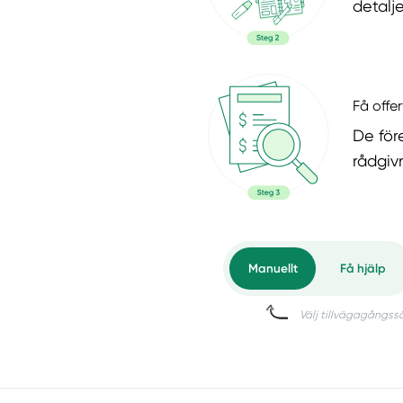
detalje
Få offer
De för
rådgiv