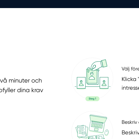
Välj fö
Klicka
två minuter och
intres
fyller dina krav
Beskriv 
Beskri