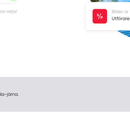
on vetja!
Bilden är
Utförare
la-järna.