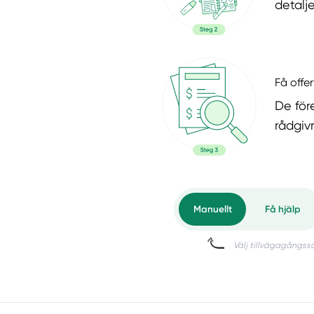
detalje
Få offer
De för
rådgiv