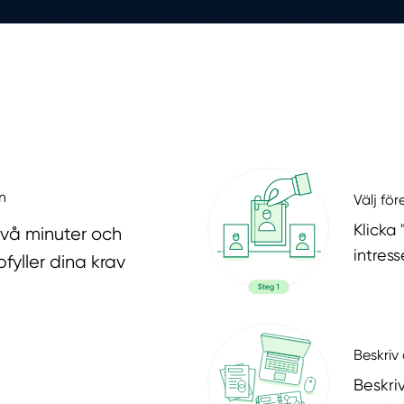
n
Välj fö
Klicka
två minuter och
intres
fyller dina krav
Beskriv 
Beskri