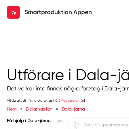
Smartproduktion Appen
Utförare i Dala-j
Det verkar inte finnas några företag i Dala-jär
Vill du att din firma ska synas här?
Registrera här
!
Hem
»
Dalarnas län
»
Dala-järna
Få hjälp i Dala-järna
eller