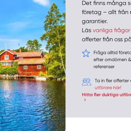
Det finns många sa
företag – allt frå
garantier.
Läs
vanliga frågor
offerter från oss
Fråga alltid före
efter omdömen 
referenser
Ta in fler offert
utförare här!
Hitta fler duktiga utför