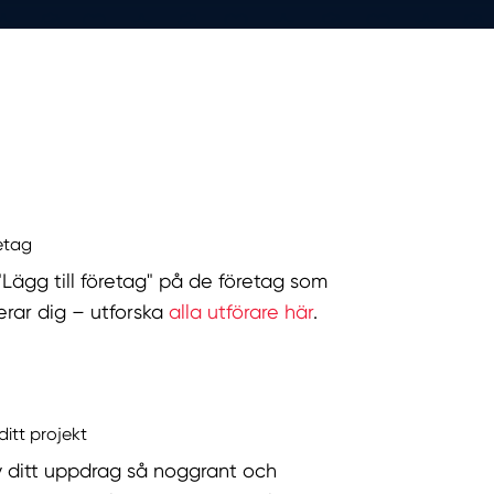
retag
 "Lägg till företag" på de företag som
serar dig – utforska
alla utförare här
.
ditt projekt
v ditt uppdrag så noggrant och