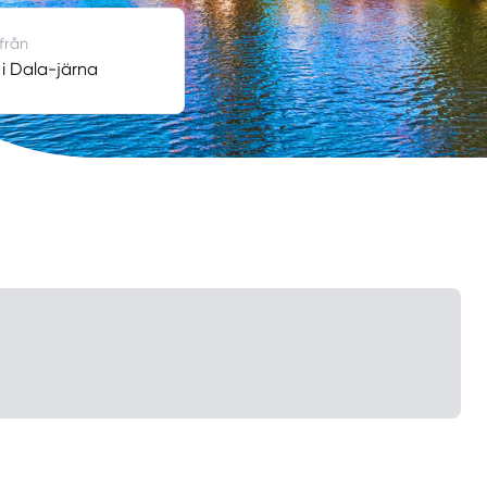
 från
 i Dala-järna