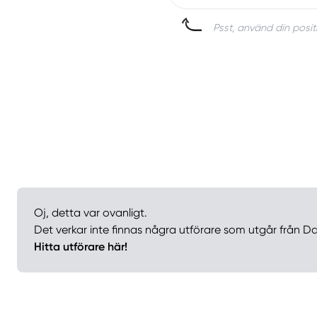
Psst, använd din positi
Oj, detta var ovanligt.
Det verkar inte finnas några utförare som utgår från Da
Hitta utförare här!