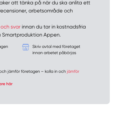
ker att tänka på när du ska anlita ett
n recensioner, arbetsområde och
 och svar
innan du tar in kostnadsfria
 på Smartproduktion Appen.
tagen
Skriv avtal med företaget
&
innan arbetet påbörjas
er och jämför företagen – kolla in och
jämför
are här