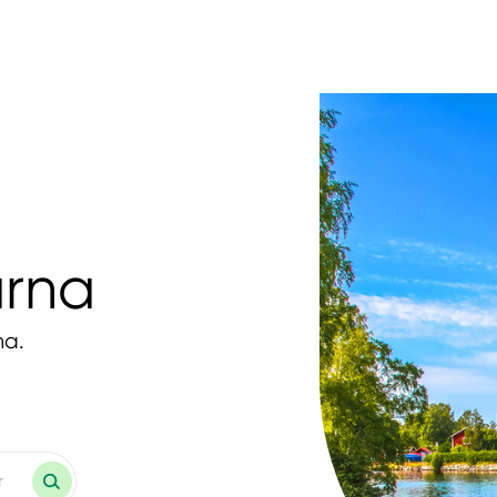
ärna
na.