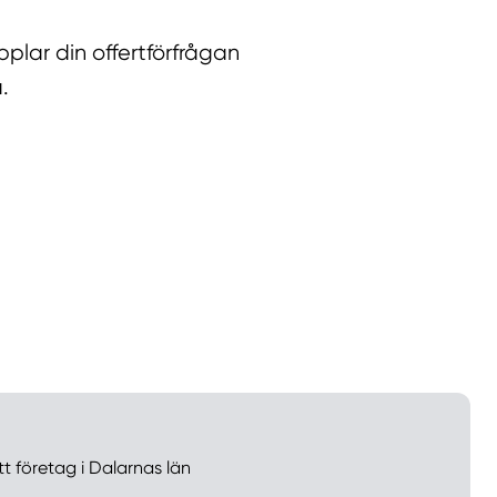
lar din offertförfrågan
.
llt
Få hjälp
Välj tillvägagångssätt
tt företag i Dalarnas län